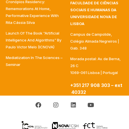
Cronópios Residency:
FACULDADE DE CIÊNCIAS
Rememorations At Home,
SOCIAIS E HUMANAS DA
Performative Experience With
UNIVERSIDADE NOVA DE
Rita Cássia Silva
LISBOA
Launch Of The Book “Artificial
Campus de Campolide,
Intelligence And Algorithms” By
Colégio Almada Negreiros |
Paulo Victor Melo (ICNOVA)
Gab. 348
Mediatization In The Sciences –
Morada postal: Av. de Berna,
Seminar
26 C
1069-061 Lisboa | Portugal
+351 217 908 303 – ext
40332