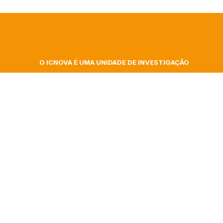
O ICNOVA É UMA UNIDADE DE INVESTIGAÇÃO
DA FACULDADE DE CIÊNCIAS SOCIAIS E
 At
HUMANAS DA UNIVERSIDADE NOVA DE LISBOA
ita
Campus de Campolide, Colégio Almada Negreiros
| Gab. 348
gence
Morada postal: Av. de Berna, 26 C
1069-061 Lisboa | Portugal
nar
+351 217 908 303 – ext 40332