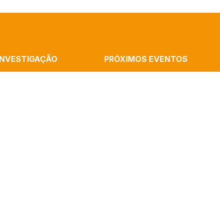
INVESTIGAÇÃO
PRÓXIMOS EVENTOS
MMUNICATION
Cronópios Residency: Rememorations
ATION AND THE ARTS
Home, Performative Experience With R
B
Cássia Silva
ALISM
Launch Of The Book “Artificial Intelli
AND COGNITION
And Algorithms” By Paulo Victor Melo
(ICNOVA)
Mediatization In The Sciences – Semi