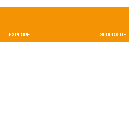
EXPLORE
GRUPOS DE 
ICNOVA
STRATEGIC CO
RESEARCH
CULTURE, MEDI
PUBLICATIONS
INOVA MEDIA LA
IMPACT
MEDIA & JOURN
CLIPPING
PERFORMANCE 
CONTACTS