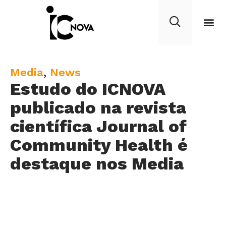
C
Media
,
News
Estudo do ICNOVA
a
t
publicado na revista
e
científica Journal of
g
Community Health é
o
r
destaque nos Media
y