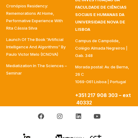
Cronópios Residency:
FACULDADE DE CIÊNCIAS
Rememorations At Home,
SOCIAIS E HUMANAS DA
Performative Experience With
UNIVERSIDADE NOVA DE
Rita Cássia Silva
LISBOA
Launch Of The Book “Artificial
Campus de Campolide,
Intelligence And Algorithms” By
Colégio Almada Negreiros |
Paulo Victor Melo (ICNOVA)
Gab. 348
Mediatization In The Sciences –
Morada postal: Av. de Berna,
Seminar
26 C
1069-061 Lisboa | Portugal
+351 217 908 303 – ext
40332