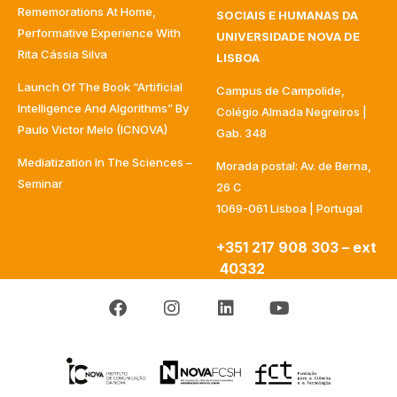
Rememorations At Home,
SOCIAIS E HUMANAS DA
Performative Experience With
UNIVERSIDADE NOVA DE
Rita Cássia Silva
LISBOA
Launch Of The Book “Artificial
Campus de Campolide,
Intelligence And Algorithms” By
Colégio Almada Negreiros |
Paulo Victor Melo (ICNOVA)
Gab. 348
Mediatization In The Sciences –
Morada postal: Av. de Berna,
Seminar
26 C
1069-061 Lisboa | Portugal
+351 217 908 303 – ext
40332