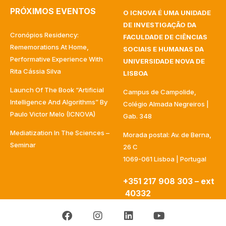
PRÓXIMOS EVENTOS
O ICNOVA É UMA UNIDADE
DE INVESTIGAÇÃO DA
Cronópios Residency:
FACULDADE DE CIÊNCIAS
Rememorations At Home,
SOCIAIS E HUMANAS DA
Performative Experience With
UNIVERSIDADE NOVA DE
Rita Cássia Silva
LISBOA
Launch Of The Book “Artificial
Campus de Campolide,
Intelligence And Algorithms” By
Colégio Almada Negreiros |
Paulo Victor Melo (ICNOVA)
Gab. 348
Mediatization In The Sciences –
Morada postal: Av. de Berna,
Seminar
26 C
1069-061 Lisboa | Portugal
+351 217 908 303 – ext
40332