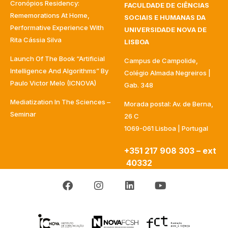
Cronópios Residency:
FACULDADE DE CIÊNCIAS
Rememorations At Home,
SOCIAIS E HUMANAS DA
Performative Experience With
UNIVERSIDADE NOVA DE
Rita Cássia Silva
LISBOA
Launch Of The Book “Artificial
Campus de Campolide,
Intelligence And Algorithms” By
Colégio Almada Negreiros |
Paulo Victor Melo (ICNOVA)
Gab. 348
Mediatization In The Sciences –
Morada postal: Av. de Berna,
Seminar
26 C
1069-061 Lisboa | Portugal
+351 217 908 303 – ext
40332