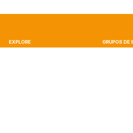
EXPLORE
GRUPOS DE 
ICNOVA
STRATEGIC CO
RESEARCH
CULTURE, MEDI
PUBLICATIONS
INOVA MEDIA LA
IMPACT
MEDIA & JOURN
CLIPPING
PERFORMANCE 
CONTACTS