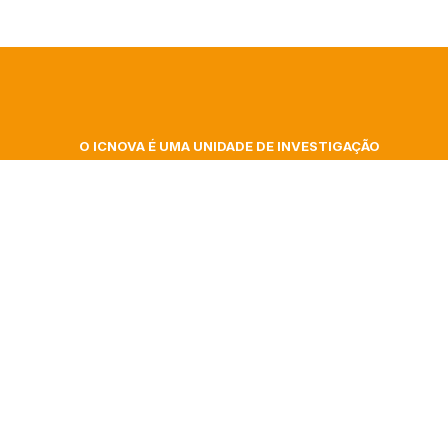
O ICNOVA É UMA UNIDADE DE INVESTIGAÇÃO
DA FACULDADE DE CIÊNCIAS SOCIAIS E
 At
HUMANAS DA UNIVERSIDADE NOVA DE LISBOA
ita
Campus de Campolide, Colégio Almada Negreiros
| Gab. 348
gence
Morada postal: Av. de Berna, 26 C
1069-061 Lisboa | Portugal
nar
+351 217 908 303 – ext 40332