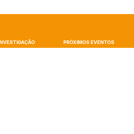
INVESTIGAÇÃO
PRÓXIMOS EVENTOS
MMUNICATION
Cronópios Residency: Rememorations
ATION AND THE ARTS
Home, Performative Experience With R
B
Cássia Silva
ALISM
Launch Of The Book “Artificial Intelli
AND COGNITION
And Algorithms” By Paulo Victor Melo
(ICNOVA)
Mediatization In The Sciences – Semi