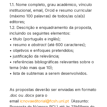
1.1. Nome completo, grau académico, vínculo
institucional, email, Orcid e resumo curricular
(máximo 100 palavras) de todos/as o/a(s)
editores;
1.2. Descrição e enquadramento da proposta,
incluindo os seguintes elementos:
• título (português e inglês);
• resumo e
abstract
(até 600 caracteres);
• objetivos e enfoques pretendidos;
• justificação da relevância;
• referências bibliográficas relevantes sobre o
tema (não mais que 10);
• lista de subtemas a serem desenvolvidos.
As propostas deverão ser enviadas em formato
.doc ou .docx para o
email
icnovaeditorial@fcsh.unl.pt
(Assunto:
Proposta de Número RCL) até às 23h59min do