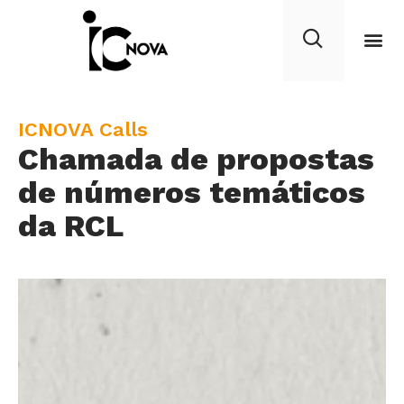
C
ICNOVA Calls
Chamada de propostas
a
t
de números temáticos
e
da RCL
g
o
r
y