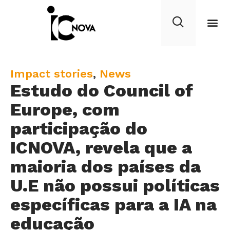
C
Impact stories
,
News
Estudo do Council of
a
t
Europe, com
e
participação do
g
ICNOVA, revela que a
o
r
maioria dos países da
y
U.E não possui políticas
específicas para a IA na
educação