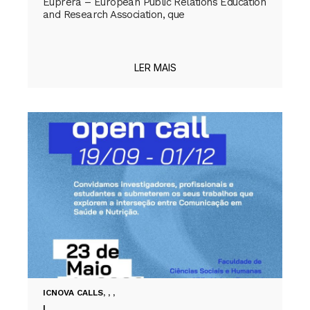
Euprera – European Public Relations Education
and Research Association, que
LER MAIS
ICNOVA CALLS
,
,
,
|