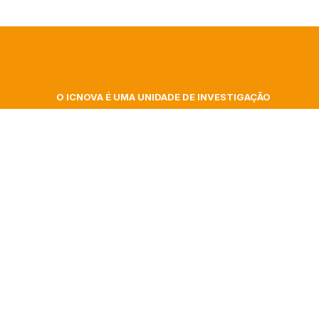
O ICNOVA É UMA UNIDADE DE INVESTIGAÇÃO
DA FACULDADE DE CIÊNCIAS SOCIAIS E
 At
HUMANAS DA UNIVERSIDADE NOVA DE LISBOA
ita
Campus de Campolide, Colégio Almada Negreiros
| Gab. 348
gence
Morada postal: Av. de Berna, 26 C
1069-061 Lisboa | Portugal
nar
+351 217 908 303 – ext 40332