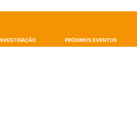
INVESTIGAÇÃO
PRÓXIMOS EVENTOS
MMUNICATION
Cronópios Residency: Rememorations
ATION AND THE ARTS
Home, Performative Experience With R
B
Cássia Silva
ALISM
Launch Of The Book “Artificial Intelli
AND COGNITION
And Algorithms” By Paulo Victor Melo
(ICNOVA)
Mediatization In The Sciences – Semi