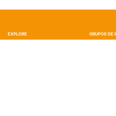
EXPLORE
GRUPOS DE 
ICNOVA
STRATEGIC CO
RESEARCH
CULTURE, MEDI
PUBLICATIONS
INOVA MEDIA LA
IMPACT
MEDIA & JOURN
CLIPPING
PERFORMANCE 
CONTACTS