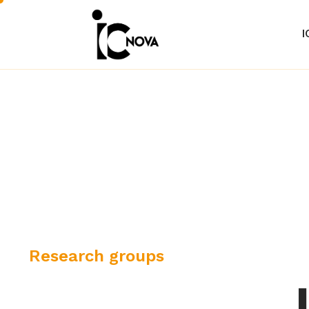
I
C
Research groups
a
t