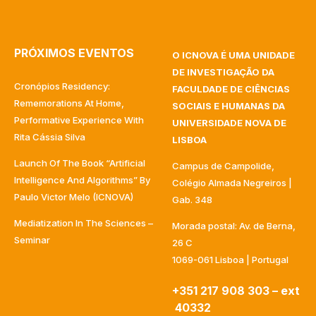
PRÓXIMOS EVENTOS
O ICNOVA É UMA UNIDADE
DE INVESTIGAÇÃO DA
Cronópios Residency:
FACULDADE DE CIÊNCIAS
Rememorations At Home,
SOCIAIS E HUMANAS DA
Performative Experience With
UNIVERSIDADE NOVA DE
Rita Cássia Silva
LISBOA
Launch Of The Book “Artificial
Campus de Campolide,
Intelligence And Algorithms” By
Colégio Almada Negreiros |
Paulo Victor Melo (ICNOVA)
Gab. 348
Mediatization In The Sciences –
Morada postal: Av. de Berna,
Seminar
26 C
1069-061 Lisboa | Portugal
+351 217 908 303 – ext
40332