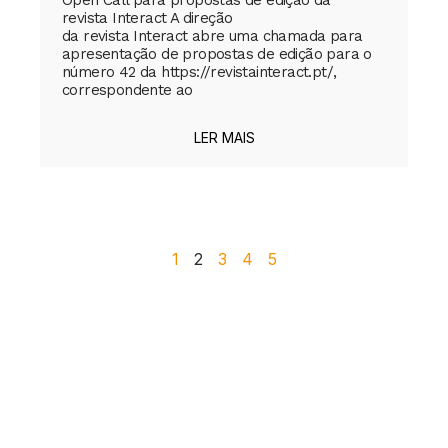
Open Call para propostas de edição da
revista Interact A direção
da revista Interact abre uma chamada para
apresentação de propostas de edição para o
número 42 da https://revistainteract.pt/,
correspondente ao
LER MAIS
1
2
3
4
5