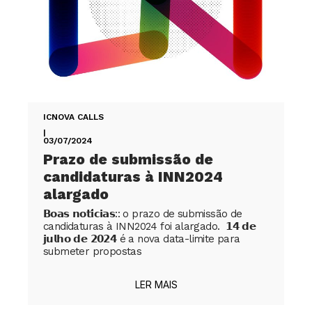
ICNOVA CALLS
|
03/07/2024
Prazo de submissão de
candidaturas à INN2024
alargado
𝗕𝗼𝗮𝘀 𝗻𝗼𝘁𝗶́𝗰𝗶𝗮𝘀:: o prazo de submissão de
candidaturas à INN2024 foi alargado. 𝟭𝟰 𝗱𝗲
𝗷𝘂𝗹𝗵𝗼 𝗱𝗲 𝟮𝟬𝟮𝟰 é a nova data-limite para
submeter propostas
LER MAIS