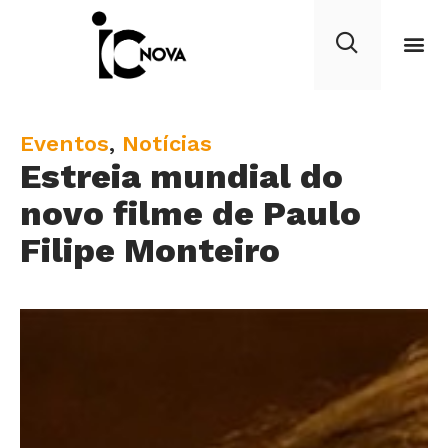
C
Eventos
,
Notícias
Estreia mundial do
a
t
novo filme de Paulo
e
Filipe Monteiro
g
o
r
y