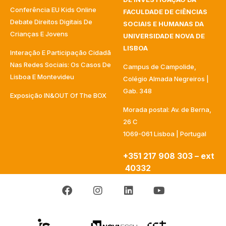
Conferência EU Kids Online
FACULDADE DE CIÊNCIAS
Debate Direitos Digitais De
SOCIAIS E HUMANAS DA
Crianças E Jovens
UNIVERSIDADE NOVA DE
LISBOA
Interação E Participação Cidadã
Nas Redes Sociais: Os Casos De
Campus de Campolide,
Lisboa E Montevideu
Colégio Almada Negreiros |
Gab. 348
Exposição IN&OUT Of The BOX
Morada postal: Av. de Berna,
26 C
1069-061 Lisboa | Portugal
+351 217 908 303 – ext
40332