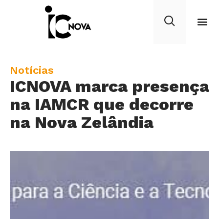
C
Notícias
ICNOVA marca presença
a
t
na IAMCR que decorre
e
na Nova Zelândia
g
o
r
y