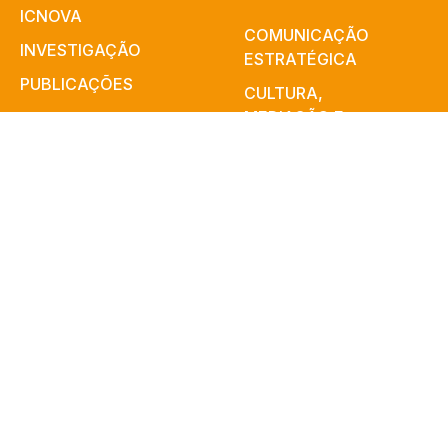
ICNOVA
COMUNICAÇÃO
INVESTIGAÇÃO
ESTRATÉGICA
PUBLICAÇÕES
CULTURA,
MEDIAÇÃO E
IMPACTO
ARTES​
A ACONTECER
INOVA MEDIA
NOS MEDIA
LAB
CONTACTOS
MEDIA &
JORNALISMO
PERFORMANCE E
COGNIÇÃO
PRÓXIMOS EVENTOS
O ICNOVA É UMA UNIDADE
DE INVESTIGAÇÃO DA
Conferência EU Kids Online
FACULDADE DE CIÊNCIAS