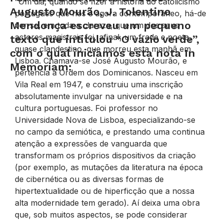
“Um dia, quando se fizer a história do catolicismo
Augusto Mourão, J. Tolentino
português que nos é agora contemporâneo, há-de
Mendonça escreveu um pequeno
ver-se, em toda a clareza, que um dos seus
actores magistrais foi, afinal, um frade e poeta,
texto que intitulou “O vazio verde”,
quase clandestino, que morreu esta manhã em
com o qual iniciamos esta nota In
Lisboa. Chamava-se José Augusto Mourão, e
Memoriam:
pertencia à Ordem dos Dominicanos. Nasceu em
Vila Real em 1947, e construiu uma inscrição
absolutamente invulgar na universidade e na
cultura portuguesas. Foi professor no
Universidade Nova de Lisboa, especializando-se
no campo da semiótica, e prestando uma continua
atenção a expressões de vanguarda que
transformam os próprios dispositivos da criação
(por exemplo, as mutações da literatura na época
de cibernética ou as diversas formas de
hipertextualidade ou de hiperficção que a nossa
alta modernidade tem gerado). Aí deixa uma obra
que, sob muitos aspectos, se pode considerar