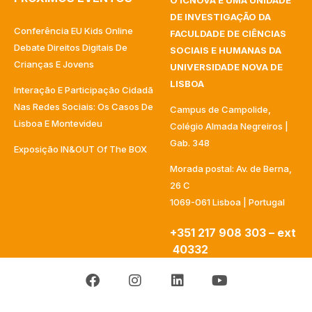
O ICNOVA É UMA UNIDADE
DE INVESTIGAÇÃO DA
Conferência EU Kids Online
FACULDADE DE CIÊNCIAS
Debate Direitos Digitais De
SOCIAIS E HUMANAS DA
Crianças E Jovens
UNIVERSIDADE NOVA DE
LISBOA
Interação E Participação Cidadã
Nas Redes Sociais: Os Casos De
Campus de Campolide,
Lisboa E Montevideu
Colégio Almada Negreiros |
Gab. 348
Exposição IN&OUT Of The BOX
Morada postal: Av. de Berna,
26 C
1069-061 Lisboa | Portugal
+351 217 908 303 – ext
40332