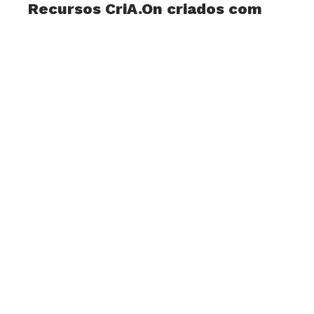
Recursos CriA.On criados com
Líderes Digitais
2 de Junho, 2025
O mundo digital é opaco, embora pareça
transparente, e seja fácil e rápido de aceder.
Para saber como funciona e como se relaciona
com os nossos comportamentos,