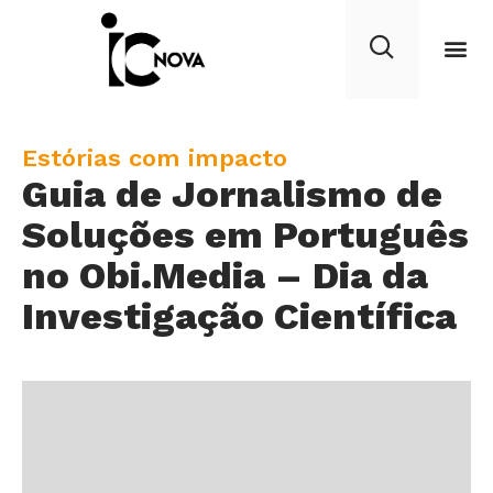
C
Estórias com impacto
Guia de Jornalismo de
a
t
Soluções em Português
e
no Obi.Media – Dia da
g
Investigação Científica
o
r
y