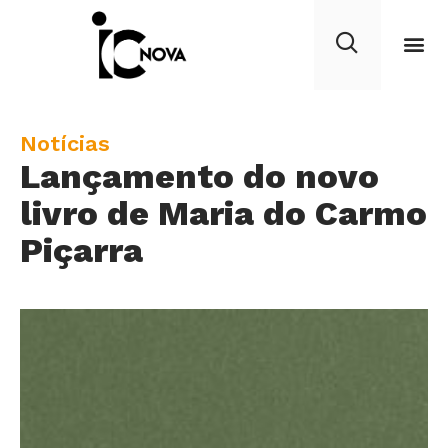
C
Notícias
Lançamento do novo
a
t
livro de Maria do Carmo
e
Piçarra
g
o
r
y