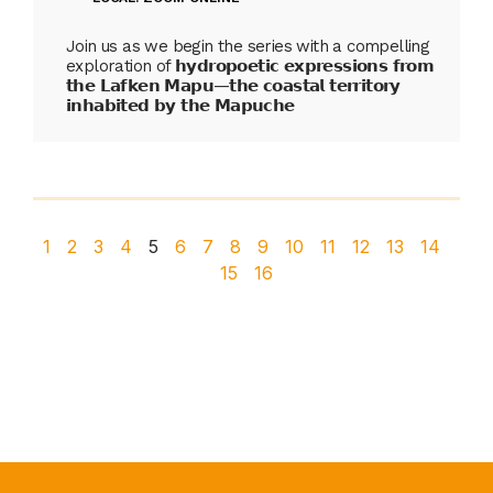
Join us as we begin the series with a compelling
exploration of 𝗵𝘆𝗱𝗿𝗼𝗽𝗼𝗲𝘁𝗶𝗰 𝗲𝘅𝗽𝗿𝗲𝘀𝘀𝗶𝗼𝗻𝘀 𝗳𝗿𝗼𝗺
𝘁𝗵𝗲 𝗟𝗮𝗳𝗸𝗲𝗻 𝗠𝗮𝗽𝘂—𝘁𝗵𝗲 𝗰𝗼𝗮𝘀𝘁𝗮𝗹 𝘁𝗲𝗿𝗿𝗶𝘁𝗼𝗿𝘆
𝗶𝗻𝗵𝗮𝗯𝗶𝘁𝗲𝗱 𝗯𝘆 𝘁𝗵𝗲 𝗠𝗮𝗽𝘂𝗰𝗵𝗲
1
2
3
4
5
6
7
8
9
10
11
12
13
14
15
16