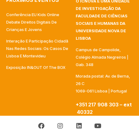
PRÓXIMOS EVENTOS
O ICNOVA É UMA UNIDADE
DE INVESTIGAÇÃO DA
Conferência EU Kids Online
FACULDADE DE CIÊNCIAS
Debate Direitos Digitais De
SOCIAIS E HUMANAS DA
Crianças E Jovens
UNIVERSIDADE NOVA DE
LISBOA
Interação E Participação Cidadã
Nas Redes Sociais: Os Casos De
Campus de Campolide,
Lisboa E Montevideu
Colégio Almada Negreiros |
Gab. 348
Exposição IN&OUT Of The BOX
Morada postal: Av. de Berna,
26 C
1069-061 Lisboa | Portugal
+351 217 908 303 – ext
40332