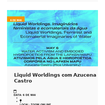
6 DE MAI
𝗟𝗶𝗾𝘂𝗶𝗱 𝗪𝗼𝗿𝗹𝗱𝗶𝗻𝗴𝘀 com 𝗔𝘇𝘂𝗰𝗲𝗻𝗮
𝗖𝗮𝘀𝘁𝗿𝗼
DATA: 6 DE MAI
LOCAL: ZOOM ONLINE