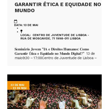
GARANTIR ÉTICA E EQUIDADE NO
MUNDO
DATA: 13 DE MAI
LOCAL: CENTRO DE JUVENTUDE DE LISBOA -
RUA DE MOSCAVIDE, 71 1998-011 LISBOA
𝐒𝐞𝐦𝐢𝐧á𝐫𝐢𝐨 𝐉𝐨𝐯𝐞𝐦 “𝐈𝐀 𝐞 𝐃𝐢𝐫𝐞𝐢𝐭𝐨𝐬 𝐇𝐮𝐦𝐚𝐧𝐨𝐬: 𝐂𝐨𝐦𝐨
𝐆𝐚𝐫𝐚𝐧𝐭𝐢𝐫 É𝐭𝐢𝐜𝐚 𝐞 𝐄𝐪𝐮𝐢𝐝𝐚𝐝𝐞 𝐧𝐨 𝐌𝐮𝐧𝐝𝐨 𝐃𝐢𝐠𝐢𝐭𝐚𝐥?” 13 de
maio9:30 – 17:00Centro de Juventude de Lisboa –
22 DE MAI
- 23 DE MAI