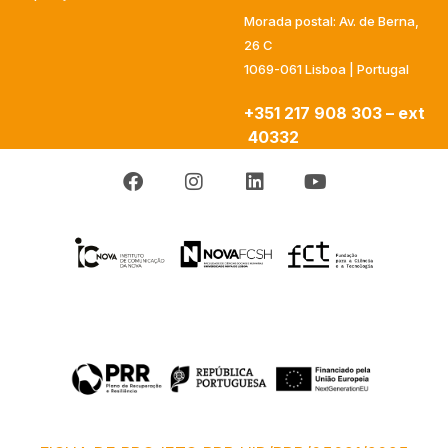
Morada postal: Av. de Berna,
26 C
1069-061 Lisboa | Portugal
+351 217 908 303 – ext
40332