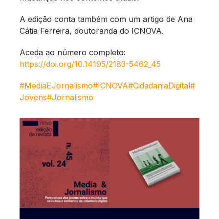
A edição conta também com um artigo de Ana
Cátia Ferreira, doutoranda do ICNOVA.
Aceda ao número completo:
https://doi.org/10.14195/2183-5462_45
#MediaEJornalismo
#ICNOVA
#CidadaniaDigital
#
Jovens
#Jornalismo