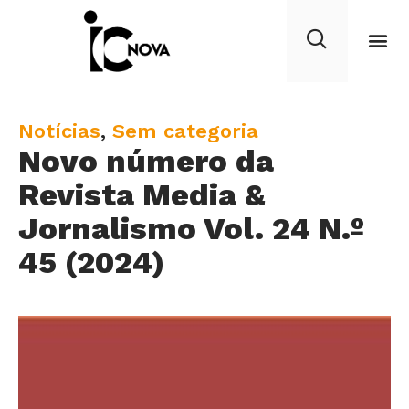
C
Notícias
,
Sem categoria
Novo número da
a
t
Revista Media &
e
Jornalismo Vol. 24 N.º
g
45 (2024)
o
r
y