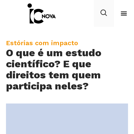
C
Estórias com impacto
O que é um estudo
a
t
científico? E que
e
direitos tem quem
g
participa neles?
o
r
y