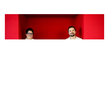
Ana Marta M. Flores participa do
podcast “O Futuro do Futuro”
do Jornal Expresso
17 de Junho, 2025
Neste episódio, conduzido por Pedro Miguel