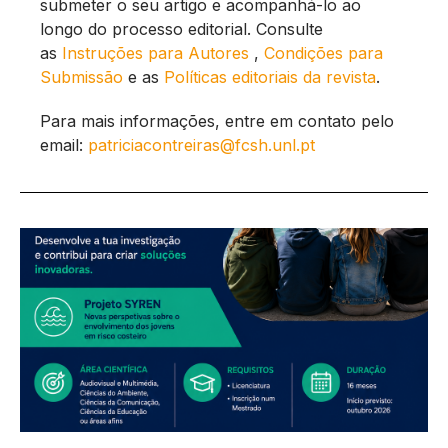
submeter o seu artigo e acompanhá-lo ao
longo do processo editorial. Consulte
as
Instruções para Autores
,
Condições para
Submissão
e as
Políticas editoriais da revista
.
Para mais informações, entre em contato pelo
email:
patriciacontreiras@fcsh.unl.pt