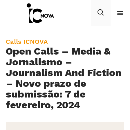
C
Calls ICNOVA
Open Calls – Media &
a
t
Jornalismo –
e
Journalism And Fiction
g
– Novo prazo de
o
r
submissão: 7 de
y
fevereiro, 2024