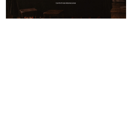
Conferência Internacional
Dramaturgias da Performance
20 de Maio, 2026
(English version below) 2 a 5 de dezembro de
2026, CAN NOVA FCSH/ MNACChamada para
trabalhos | Submissões até 31 de julho de 2026
O