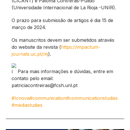
(CICANT) e Paloma Contreras-Pulido
(Universidade Internacional de La Rioja -UNIR).
O
prazo para submissão de artigos é dia 15 de
março de 2024.
Os manuscritos devem ser submetidos através
do website da revista (
https://impactum-
journals.uc.pt/mj
).
Para mais informações e dúvidas, entre em
contato pelo email:
patriciacontreiras@fcsh.unl.pt
#Icnova
#communication
#communicationstudies
#mediastudies