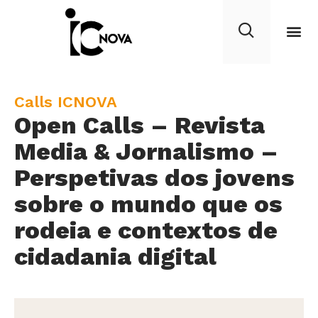
C
Calls ICNOVA
Open Calls – Revista
a
t
Media & Jornalismo –
e
Perspetivas dos jovens
g
sobre o mundo que os
o
r
rodeia e contextos de
y
cidadania digital