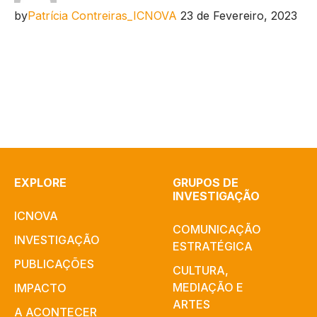
by
Patrícia Contreiras_ICNOVA
23 de Fevereiro, 2023
EXPLORE
GRUPOS DE
INVESTIGAÇÃO
ICNOVA
COMUNICAÇÃO
INVESTIGAÇÃO
ESTRATÉGICA
PUBLICAÇÕES
CULTURA,
MEDIAÇÃO E
IMPACTO
ARTES​
A ACONTECER