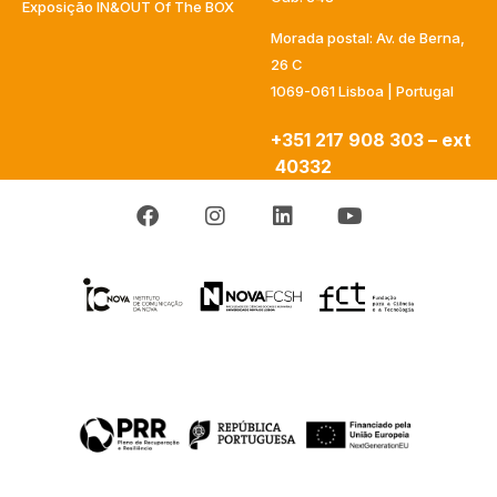
Exposição IN&OUT Of The BOX
Morada postal: Av. de Berna,
26 C
1069-061 Lisboa | Portugal
+351 217 908 303 – ext
40332