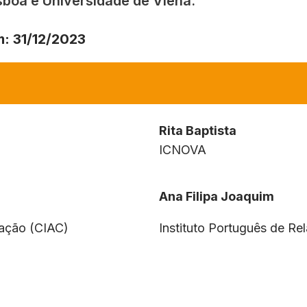
boa e Universidade de Viena.
m
: 31/12/2023
Rita Baptista
ICNOVA
Ana Filipa Joaquim
cação (CIAC)
Instituto Português de Re