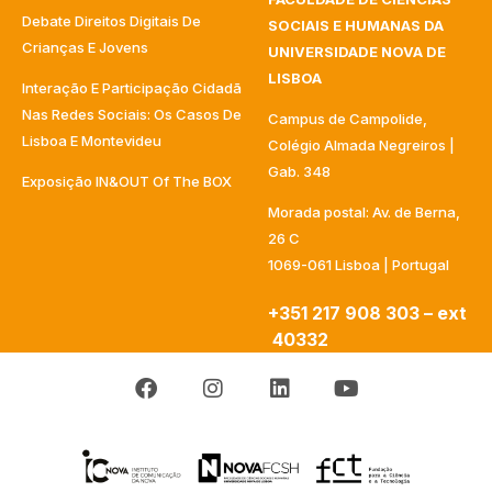
Debate Direitos Digitais De
SOCIAIS E HUMANAS DA
Crianças E Jovens
UNIVERSIDADE NOVA DE
LISBOA
Interação E Participação Cidadã
Nas Redes Sociais: Os Casos De
Campus de Campolide,
Lisboa E Montevideu
Colégio Almada Negreiros |
Gab. 348
Exposição IN&OUT Of The BOX
Morada postal: Av. de Berna,
26 C
1069-061 Lisboa | Portugal
+351 217 908 303 – ext
40332