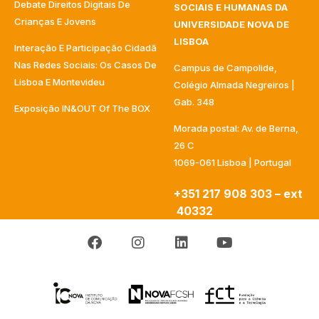
Debate Direitos Digitais De
SOCIAIS E HUMANAS DA
Crianças E Jovens
UNIVERSIDADE NOVA DE
LISBOA
Interação E Participação Cidadã
Nas Redes Sociais: Os Casos De
Campus de Campolide,
Lisboa E Montevideu
Colégio Almada Negreiros |
Gab. 348
Exposição IN&OUT Of The BOX
Morada postal: Av. de Berna,
26 C
1069-061 Lisboa | Portugal
+351 217 908 303 – ext
40332