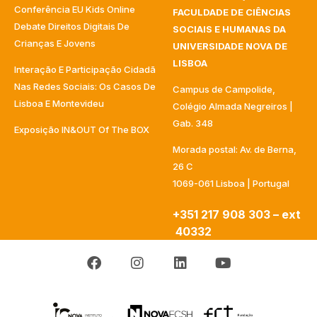
Conferência EU Kids Online
FACULDADE DE CIÊNCIAS
Debate Direitos Digitais De
SOCIAIS E HUMANAS DA
Crianças E Jovens
UNIVERSIDADE NOVA DE
LISBOA
Interação E Participação Cidadã
Nas Redes Sociais: Os Casos De
Campus de Campolide,
Lisboa E Montevideu
Colégio Almada Negreiros |
Gab. 348
Exposição IN&OUT Of The BOX
Morada postal: Av. de Berna,
26 C
1069-061 Lisboa | Portugal
+351 217 908 303 – ext
40332