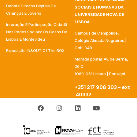
Debate Direitos Digitais De
SOCIAIS E HUMANAS DA
Crianças E Jovens
UNIVERSIDADE NOVA DE
LISBOA
Interação E Participação Cidadã
Nas Redes Sociais: Os Casos De
Campus de Campolide,
Lisboa E Montevideu
Colégio Almada Negreiros |
Gab. 348
Exposição IN&OUT Of The BOX
Morada postal: Av. de Berna,
26 C
1069-061 Lisboa | Portugal
+351 217 908 303 – ext
40332