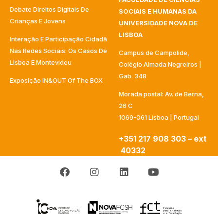
Debate Direitos Digitais De
SOCIAIS E HUMANAS DA
Crianças E Jovens
UNIVERSIDADE NOVA DE
LISBOA
Interação E Participação Cidadã
Nas Redes Sociais: Os Casos De
Campus de Campolide,
Lisboa E Montevideu
Colégio Almada Negreiros |
Gab. 348
Exposição IN&OUT Of The BOX
Morada postal: Av. de Berna,
26 C
1069-061 Lisboa | Portugal
+351 217 908 303 – ext
40332