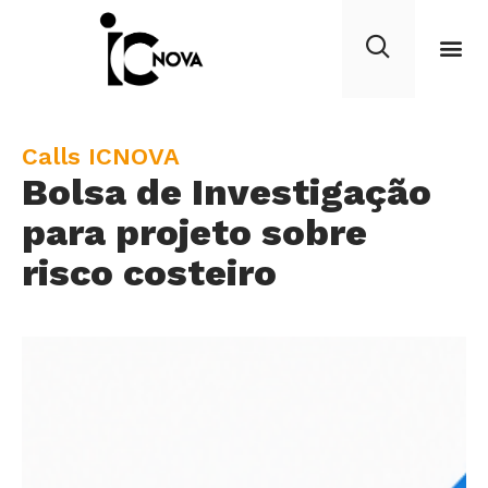
C
Calls ICNOVA
Bolsa de Investigação
a
t
para projeto sobre
e
risco costeiro
g
o
r
y