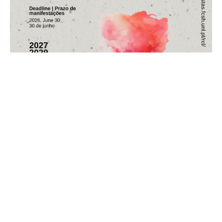
Chamada de propostas de
números temáticos da RCL
14 de Maio, 2026
A Coordenação Editorial da revista de
Comunicação e Linguagens/ Journal of
Communication and Languages (ISSN: 2183-
7198), publicação científica do Instituto de
Comunicação da NOVA da Faculdade de
Ciências Sociais