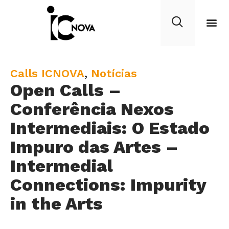
C
Calls ICNOVA
,
Notícias
Open Calls –
a
t
Conferência Nexos
e
Intermediais: O Estado
g
Impuro das Artes –
o
r
Intermedial
y
Connections: Impurity
in the Arts