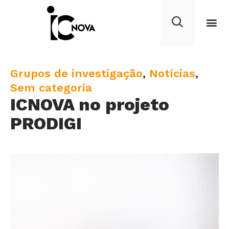
C
Grupos de investigação
,
Notícias
,
a
Sem categoria
ICNOVA no projeto
t
e
PRODIGI
g
o
r
y