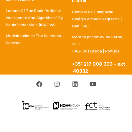
LISBOA
Launch Of The Book “Artificial
Campus de Campolide,
Intelligence And Algorithms” By
Colégio Almada Negreiros |
Paulo Victor Melo (ICNOVA)
Gab. 348
Mediatization In The Sciences –
Morada postal: Av. de Berna,
Seminar
26 C
1069-061 Lisboa | Portugal
+351 217 908 303 – ext
40332