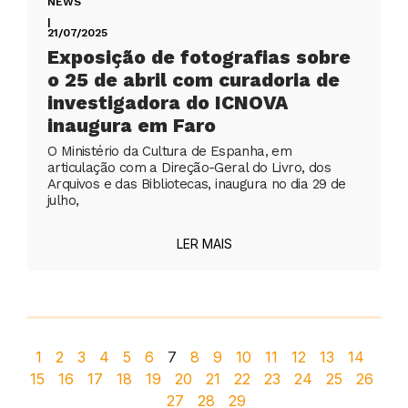
NEWS
|
21/07/2025
Exposição de fotografias sobre
o 25 de abril com curadoria de
investigadora do ICNOVA
inaugura em Faro
O Ministério da Cultura de Espanha, em
articulação com a Direção-Geral do Livro, dos
Arquivos e das Bibliotecas, inaugura no dia 29 de
julho,
LER MAIS
1
2
3
4
5
6
7
8
9
10
11
12
13
14
15
16
17
18
19
20
21
22
23
24
25
26
27
28
29