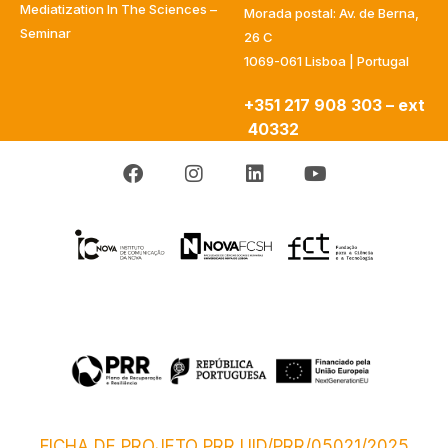
Mediatization In The Sciences –
Morada postal: Av. de Berna,
Seminar
26 C
1069-061 Lisboa | Portugal
+351 217 908 303 – ext
40332
FICHA DE PROJETO PRR UID/PRR/05021/2025