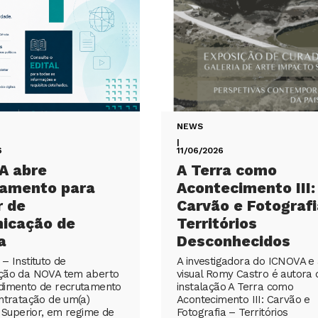
NEWS
|
6
11/06/2026
A abre
A Terra como
tamento para
Acontecimento III:
r de
Carvão e Fotografi
icação de
Territórios
a
Desconhecidos
– Instituto de
A investigadora do ICNOVA e 
ção da NOVA tem aberto
visual Romy Castro é autora 
dimento de recrutamento
instalação A Terra como
ntratação de um(a)
Acontecimento III: Carvão e
) Superior, em regime de
Fotografia – Territórios