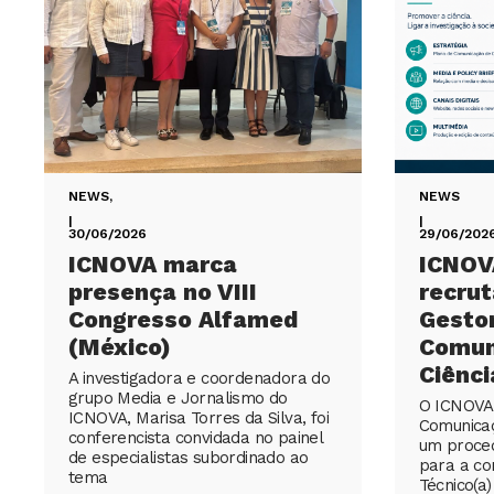
NEWS
,
NEWS
|
|
30/06/2026
29/06/202
ICNOVA marca
ICNOV
presença no VIII
recru
Congresso Alfamed
Gesto
(México)
Comun
Ciênci
A investigadora e coordenadora do
grupo Media e Jornalismo do
O ICNOVA 
ICNOVA, Marisa Torres da Silva, foi
Comunica
conferencista convidada no painel
um proce
de especialistas subordinado ao
para a co
tema
Técnico(a