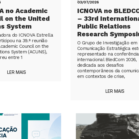
6
03/07/2026
A no Academic
ICNOVA no BLEDC
l on the United
– 33rd Internation
ns System
Public Relations
Research Sympos
gadora do ICNOVA Estrella
ticipou na 39.ª reunião
O Grupo de Investigação em
Academic Council on the
Comunicação Estratégica est
tions System (ACUNS),
representado na conferência
reu entre 1
internacional BledCom 2026,
dedicada aos desafios
contemporâneos da comunic
LER MAIS
em contextos de crise,
LER MAIS