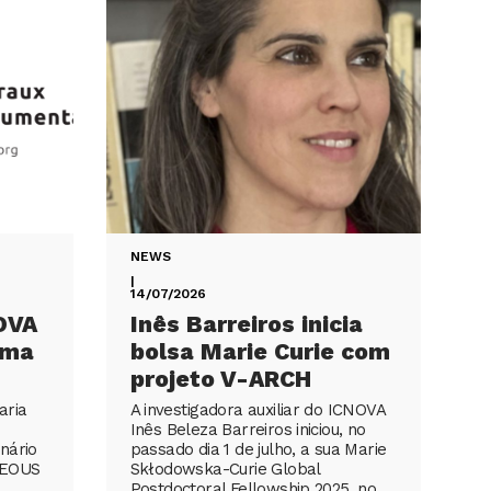
NEWS
|
14/07/2026
OVA
Inês Barreiros inicia
ema
bolsa Marie Curie com
projeto V-ARCH
aria
A investigadora auxiliar do ICNOVA
Inês Beleza Barreiros iniciou, no
nário
passado dia 1 de julho, a sua Marie
GEOUS
Skłodowska-Curie Global
Postdoctoral Fellowship 2025, no