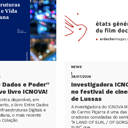
NEWS
|
6
28/07/2026
e Dados e Poder”
Investigadora ICN
vo livro ICNOVA!
no festival de cin
de Lussas
ontra disponível, em
erto, o livro Entre Dados
A investigadora do ICNOVA M
nfraestruturas Digitais e
do Carmo Piçarra é uma das
idiana, o mais recente
oradoras convidadas do semi
a Coleção
“A LAND OF SUN, / OF GOR
SUN”, que