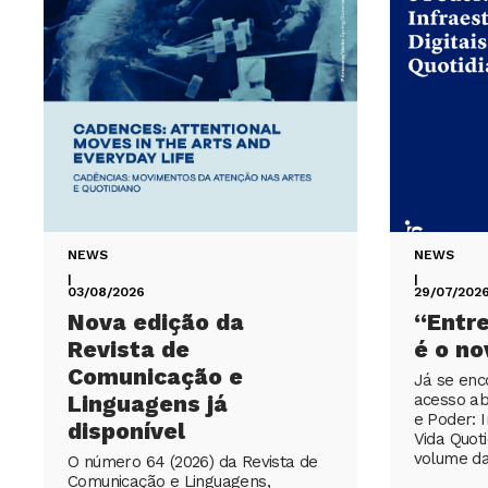
NEWS
NEWS
|
|
03/08/2026
29/07/202
Nova edição da
“Entr
Revista de
é o no
Comunicação e
Já se enc
Linguagens já
acesso ab
e Poder: I
disponível
Vida Quot
volume d
O número 64 (2026) da Revista de
Comunicação e Linguagens,