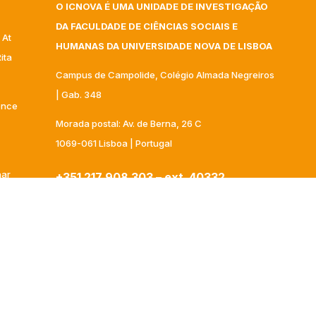
O ICNOVA É UMA UNIDADE DE INVESTIGAÇÃO
DA FACULDADE DE CIÊNCIAS SOCIAIS E
 At
HUMANAS DA UNIVERSIDADE NOVA DE LISBOA
ita
Campus de Campolide, Colégio Almada Negreiros
| Gab. 348
gence
Morada postal: Av. de Berna, 26 C
1069-061 Lisboa | Portugal
nar
+351 217 908 303 – ext 40332