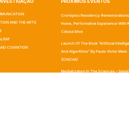
INVESTIGAÇÃO
PRÓXIMOS EVENTOS
MMUNICATION
Cronópios Residency: Rememorations
ATION AND THE ARTS
Home, Performative Experience With R
B
Cássia Silva
ALISM
Launch Of The Book “Artificial Intelli
AND COGNITION
And Algorithms” By Paulo Victor Melo
(ICNOVA)
Mediatization In The Sciences – Semi