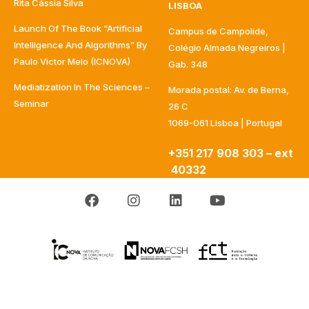
Rita Cássia Silva
LISBOA
Launch Of The Book “Artificial
Campus de Campolide,
Intelligence And Algorithms” By
Colégio Almada Negreiros |
Paulo Victor Melo (ICNOVA)
Gab. 348
Mediatization In The Sciences –
Morada postal: Av. de Berna,
Seminar
26 C
1069-061 Lisboa | Portugal
+351 217 908 303 – ext
40332