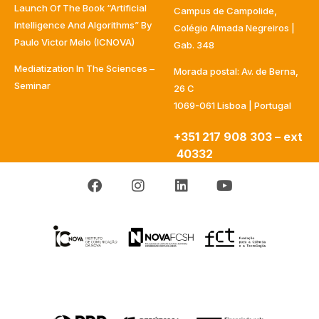
Launch Of The Book “Artificial
Campus de Campolide,
Intelligence And Algorithms” By
Colégio Almada Negreiros |
Paulo Victor Melo (ICNOVA)
Gab. 348
Mediatization In The Sciences –
Morada postal: Av. de Berna,
Seminar
26 C
1069-061 Lisboa | Portugal
+351 217 908 303 – ext
40332