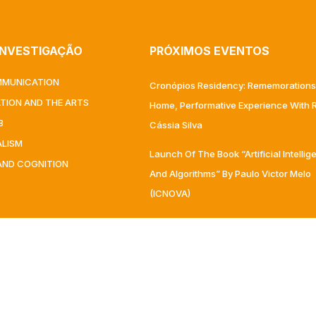
INVESTIGAÇÃO
PRÓXIMOS EVENTOS
MMUNICATION
Cronópios Residency: Rememorations
ATION AND THE ARTS
Home, Performative Experience With R
B
Cássia Silva
ALISM
Launch Of The Book “Artificial Intelli
AND COGNITION
And Algorithms” By Paulo Victor Melo
(ICNOVA)
Mediatization In The Sciences – Semi