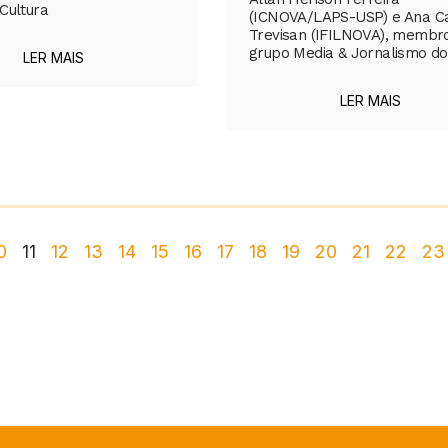
Cultura
(ICNOVA/LAPS-USP) e Ana Ca
Trevisan (IFILNOVA), membr
grupo Media & Jornalismo do
LER MAIS
LER MAIS
0
11
12
13
14
15
16
17
18
19
20
21
22
23