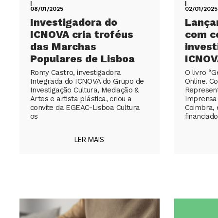
|
|
08/01/2025
02/01/2025
Investigadora do
Lança
ICNOVA cria troféus
com co
das Marchas
invest
Populares de Lisboa
ICNOV
Romy Castro, investigadora
O livro “G
Integrada do ICNOVA do Grupo de
Online. Co
Investigação Cultura, Mediação &
Represent
Artes e artista plástica, criou a
Imprensa 
convite da EGEAC-Lisboa Cultura
Coimbra, 
os
financiad
LER MAIS