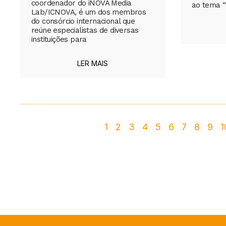
coordenador do iNOVA Media
ao tema “
Lab/ICNOVA, é um dos membros
do consórcio internacional que
reúne especialistas de diversas
instituições para
LER MAIS
1
2
3
4
5
6
7
8
9
1