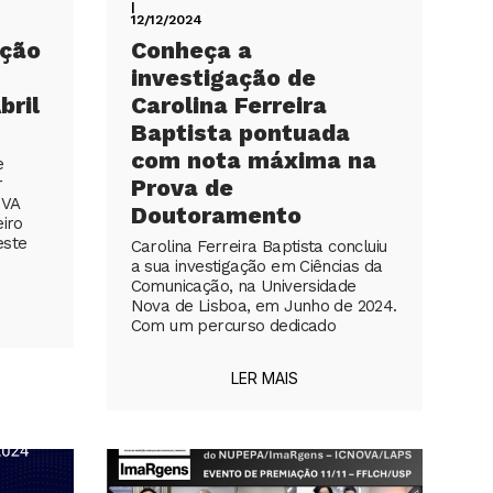
|
12/12/2024
eção
Conheça a
investigação de
bril
Carolina Ferreira
Baptista pontuada
com nota máxima na
e
r
Prova de
OVA
Doutoramento
eiro
este
Carolina Ferreira Baptista concluiu
a sua investigação em Ciências da
Comunicação, na Universidade
Nova de Lisboa, em Junho de 2024.
Com um percurso dedicado
LER MAIS