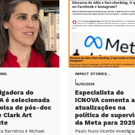
ONS
,
IMPACT STORIES
,
,
|
16/01/2025
igadora do
Especialista do
A é selecionada
ICNOVA comenta a
olsa de pós-doc
atualizações na
 Clark Art
política de superv
ute
da Meta para 202
za Barreiros é Michael
Paulo Nuno Vicente investiga