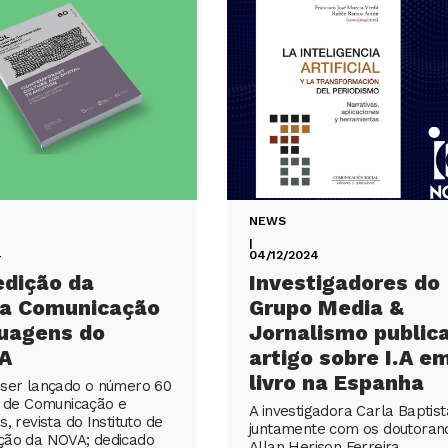
NEWS
|
4
04/12/2024
edição da
Investigadores do
ta Comunicação
Grupo Media &
guagens do
Jornalismo public
A
artigo sobre I.A e
livro na Espanha
ser lançado o número 60
a de Comunicação e
A investigadora Carla Baptist
, revista do Instituto de
juntamente com os doutoran
ção da NOVA; dedicado
Allan Herison Ferreira