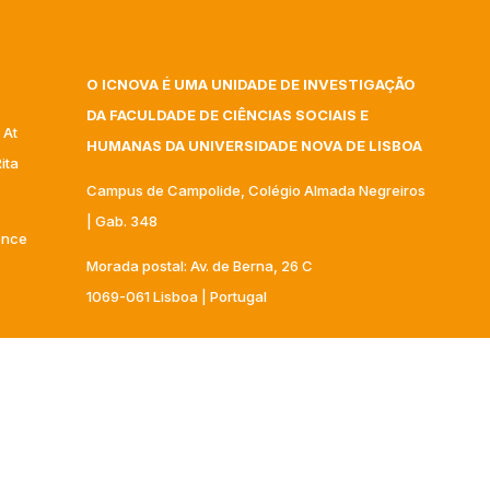
O ICNOVA É UMA UNIDADE DE INVESTIGAÇÃO
DA FACULDADE DE CIÊNCIAS SOCIAIS E
 At
HUMANAS DA UNIVERSIDADE NOVA DE LISBOA
ita
Campus de Campolide, Colégio Almada Negreiros
| Gab. 348
gence
Morada postal: Av. de Berna, 26 C
1069-061 Lisboa | Portugal
nar
+351 217 908 303 – ext 40332