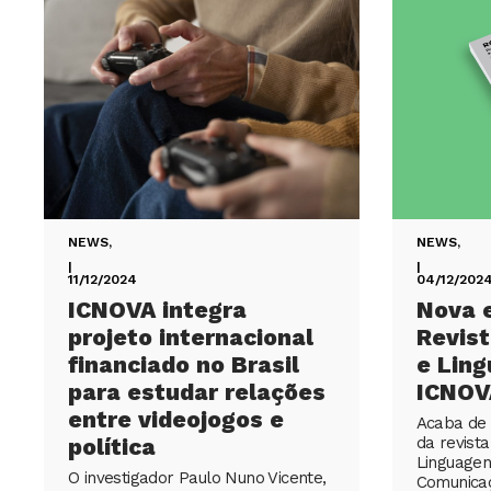
NEWS
,
NEWS
,
|
|
11/12/2024
04/12/202
ICNOVA integra
Nova 
projeto internacional
Revis
financiado no Brasil
e Lin
para estudar relações
ICNOV
entre videojogos e
Acaba de 
política
da revist
Linguagens
O investigador Paulo Nuno Vicente,
Comunica