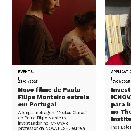
EVENTS
,
APPLICATI
|
|
28/01/2025
17/01/2025
Novo filme de Paulo
Invest
Filipe Monteiro estreia
ICNOV
em Portugal
para b
no The
A longa metragem “Noites Claras”
de Paulo Filipe Monteiro,
Instit
investigador no ICNOVA e
Inês Bele
professor da NOVA FCSH, estreia