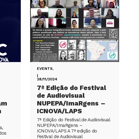
EVENTS
,
|
28/11/2024
7ª Edição do Festival
de Audiovisual
am
NUPEPA/ImaRgens –
m
ICNOVA/LAPS
7ª Edição do Festival de Audiovisual
NUPEPA/ImaRgens –
a,
ICNOVA/LAPS A 7ª edição do
dos
Festival de Audiovisual