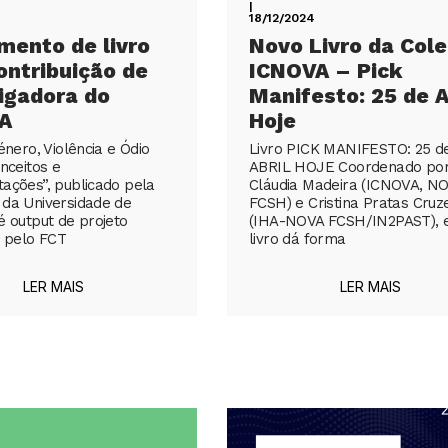
|
18/12/2024
mento de livro
Novo Livro da Col
ntribuição de
ICNOVA – Pick
igadora do
Manifesto: 25 de A
A
Hoje
énero, Violência e Ódio
Livro PICK MANIFESTO: 25 d
nceitos e
ABRIL HOJE Coordenado po
ações”, publicado pela
Cláudia Madeira (ICNOVA, N
da Universidade de
FCSH) e Cristina Pratas Cruz
é output de projeto
(IHA-NOVA FCSH/IN2PAST), 
o pelo FCT
livro dá forma
LER MAIS
LER MAIS