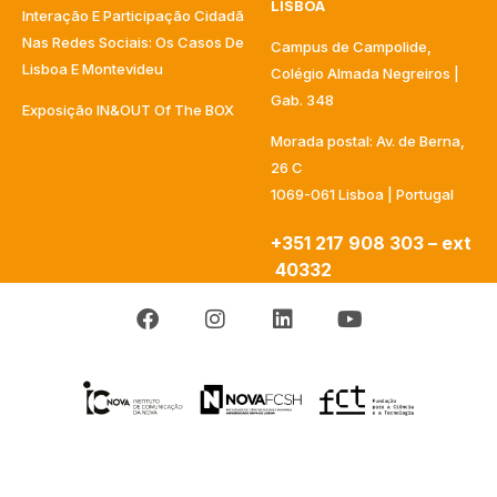
LISBOA
Interação E Participação Cidadã
Nas Redes Sociais: Os Casos De
Campus de Campolide,
Lisboa E Montevideu
Colégio Almada Negreiros |
Gab. 348
Exposição IN&OUT Of The BOX
Morada postal: Av. de Berna,
26 C
1069-061 Lisboa | Portugal
+351 217 908 303 – ext
40332