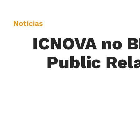
C
Notícias
a
ICNOVA no B
t
e
Public Rel
g
o
r
y