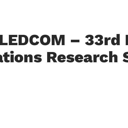
LEDCOM – 33rd I
ations Researc