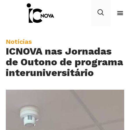
C
Notícias
ICNOVA nas Jornadas
a
t
de Outono de programa
e
interuniversitário
g
o
r
y