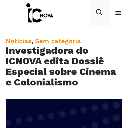
C
Notícias
,
Sem categoria
Investigadora do
a
t
ICNOVA edita Dossiê
e
Especial sobre Cinema
g
e Colonialismo
o
r
y