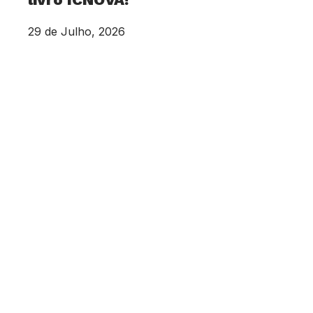
29 de Julho, 2026
Já se encontra disponível, em acesso aberto, o
livro Entre Dados e Poder: Infraestruturas
Digitais e Vida Quotidiana, o mais recente
volume da Coleção ICNOVA,