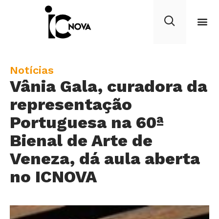
C
Notícias
Vânia Gala, curadora da
a
t
representação
e
Portuguesa na 60ª
g
Bienal de Arte de
o
r
Veneza, dá aula aberta
y
no ICNOVA