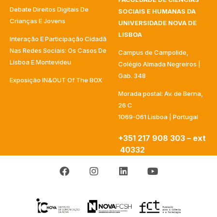
Debate Direitos Digitais De
SOCIAIS E HUMANAS DA
Crianças E Jovens
UNIVERSIDADE NOVA DE
LISBOA
Interação E Participação Cidadã
Nas Redes Sociais: Os Casos De
Campus de Campolide,
Lisboa E Montevideu
Colégio Almada Negreiros |
Gab. 348
Exposição IN&OUT Of The BOX
Morada postal: Av. de Berna,
26 C
1069-061 Lisboa | Portugal
+351 217 908 303 – ext
40332